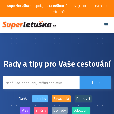
Superletuška
se spojuje s
Letuškou
. Rezervujte on-line rychle a
komfortně!
Rady a tipy pro Vaše cestování
Např.
Letenky
Zavazadla
Dopravci
Víza
Změny
Doklady
Odbavení