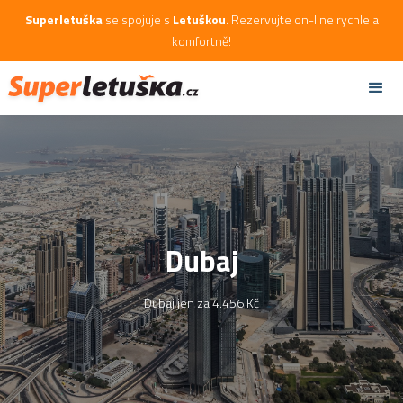
Superletuška
se spojuje s
Letuškou
. Rezervujte on-line rychle a
komfortně!
Dubaj
Dubaj jen za 4.456 Kč